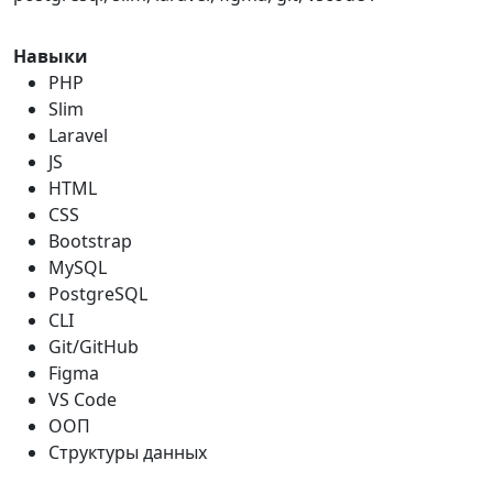
Навыки
PHP
Slim
Laravel
JS
HTML
CSS
Bootstrap
MySQL
PostgreSQL
CLI
Git/GitHub
Figma
VS Code
ООП
Структуры данных