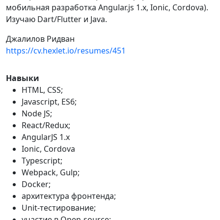
мобильная разработка Angular.js 1.x, Ionic, Cordova).
Изучаю Dart/Flutter и Java.
Джалилов Ридван
https://cv.hexlet.io/resumes/451
Навыки
HTML, CSS;
Javascript, ES6;
Node JS;
React/Redux;
AngularJS 1.x
Ionic, Cordova
Typescript;
Webpack, Gulp;
Docker;
архитектура фронтенда;
Unit-тестирование;
участие в Open-source;