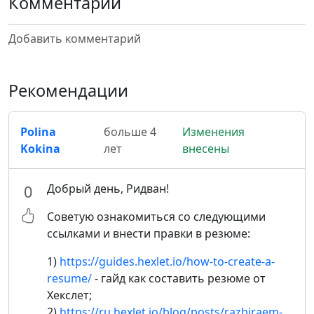
Комментарии
Добавить комментарий
Рекомендации
Polina
больше 4
Изменения
Kokina
лет
внесены
Добрый день, Ридван!
0
Советую ознакомиться со следующими
ссылками и внести правки в резюме:
1)
https://guides.hexlet.io/how-to-create-a-
resume/
- гайд как составить резюме от
Хекслет;
2)
https://ru.hexlet.io/blog/posts/razbiraem-