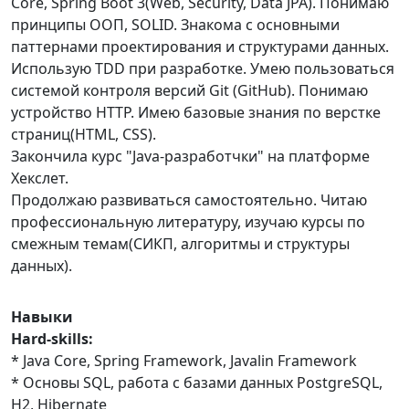
Core, Spring Boot 3(Web, Security, Data JPA). Понимаю
принципы ООП, SOLID. Знакома с основными
паттернами проектирования и структурами данных.
Использую TDD при разработке. Умею пользоваться
системой контроля версий Git (GitHub). Понимаю
устройство HTTP. Имею базовые знания по верстке
страниц(HTML, CSS).
Закончила курс "Java-разработчки" на платформе
Хекслет.
Продолжаю развиваться самостоятельно. Читаю
профессиональную литературу, изучаю курсы по
смежным темам(СИКП, алгоритмы и структуры
данных).
Навыки
Hard-skills:
* Java Core, Spring Framework, Javalin Framework
* Основы SQL, работа с базами данных PostgreSQL,
H2, Hibernate