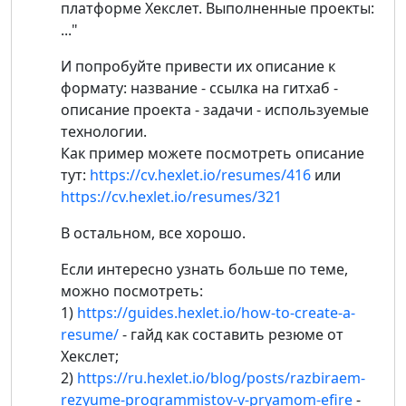
платформе Хекслет. Выполненные проекты:
..."
И попробуйте привести их описание к
формату: название - ссылка на гитхаб -
описание проекта - задачи - используемые
технологии.
Как пример можете посмотреть описание
тут:
https://cv.hexlet.io/resumes/416
или
https://cv.hexlet.io/resumes/321
В остальном, все хорошо.
Если интересно узнать больше по теме,
можно посмотреть:
1)
https://guides.hexlet.io/how-to-create-a-
resume/
- гайд как составить резюме от
Хекслет;
2)
https://ru.hexlet.io/blog/posts/razbiraem-
rezyume-programmistov-v-pryamom-efire
-