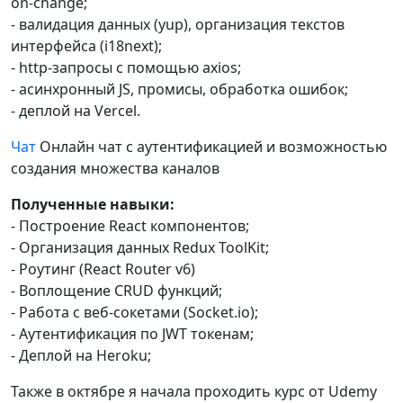
on-change;
- валидация данных (yup), организация текстов
интерфейса (i18next);
- http-запросы с помощью axios;
- асинхронный JS, промисы, обработка ошибок;
- деплой на Vercel.
Чат
Онлайн чат с аутентификацией и возможностью
создания множества каналов
Полученные навыки:
- Построение React компонентов;
- Организация данных Redux ToolKit;
- Роутинг (React Router v6)
- Воплощение CRUD функций;
- Работа с веб-сокетами (Socket.io);
- Аутентификация по JWT токенам;
- Деплой на Heroku;
Также в октябре я начала проходить курс от Udemy