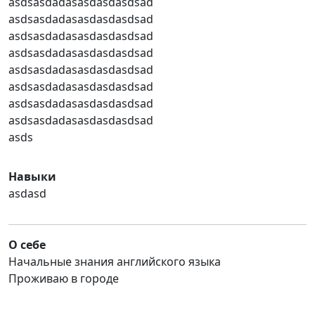
asdsasdadasasdasdasdsad
asdsasdadasasdasdasdsad
asdsasdadasasdasdasdsad
asdsasdadasasdasdasdsad
asdsasdadasasdasdasdsad
asdsasdadasasdasdasdsad
asdsasdadasasdasdasdsad
asdsasdadasasdasdasdsad
asds
Навыки
asdasd
О себе
Начальные знания английского языка
Проживаю в городе