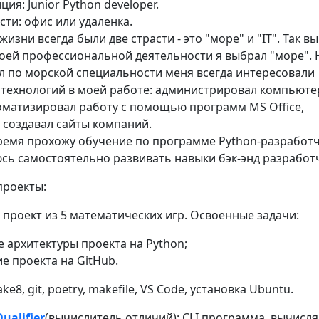
ия: Junior Python developer.
ти: офис или удаленка.
жизни всегда были две страсти - это "море" и "IT". Так в
воей профессиональной деятельности я выбрал "море". 
ал по морской специальности меня всегда интересовали
 технологий в моей работе: администрировал компьют
оматизировал работу с помощью программ MS Office,
 создавал сайты компаний.
ремя прохожу обучение по программе Python-разработч
юсь самостоятельно развивать навыки бэк-энд разработ
роекты:
: проект из 5 математических игр. Освоенные задачи:
 архитектуры проекта на Python;
 проекта на GitHub.
ake8, git, poetry, makefile, VS Code, установка Ubuntu.
ualifier
(вычислитель отличий): CLI программа, вычис