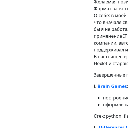
Желаемая позиц
Формат занятос
О себе: в моей 
что вначале с
бы я не работ
применение IT
компании, авт
поддерживал и
В настоящее в
Hexlet и стара
Завершенные п
I.
Brain Games
построение
оформление
Стек: python, fl
II.
Differences Q