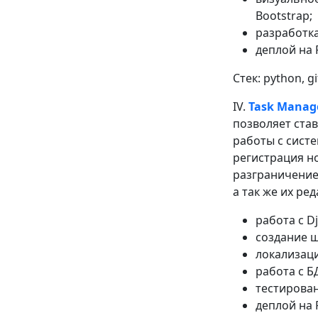
Bootstrap;
разработка
деплой на R
Стек: python, gi
IV.
Task Manag
позволяет став
работы с сист
регистрация н
разграничение 
а так же их ре
работа с D
создание ш
локализаци
работа с Б
тестирован
деплой на 