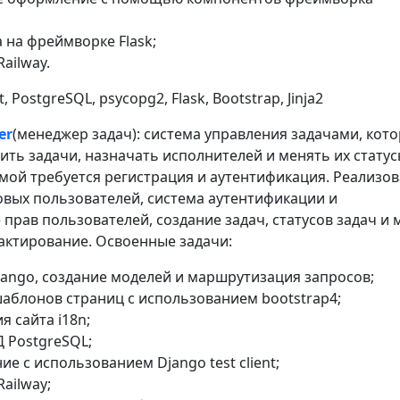
 на фреймворке Flask;
ailway.
t, PostgreSQL, psycopg2, Flask, Bootstrap, Jinja2
er
(менеджер задач): система управления задачами, кот
ить задачи, назначать исполнителей и менять их статус
емой требуется регистрация и аутентификация. Реализо
овых пользователей, система аутентификации и
прав пользователей, создание задач, статусов задач и 
дактирование. Освоенные задачи:
jango, создание моделей и маршрутизация запросов;
аблонов страниц с использованием bootstrap4;
я сайта i18n;
Д PostgreSQL;
ие с использованием Django test client;
Railway;