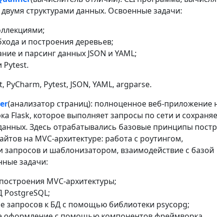
 двумя структурами данных. Освоенные задачи:
оллекциями;
хода и построения деревьев;
ие и парсинг данных JSON и YAML;
 Pytest.
it, PyCharm, Pytest, JSON, YAML, argparse.
er
(анализатор страниц): полноценное веб-приложение 
а Flask, которое выполняет запросы по сети и сохраня
 данных. Здесь отрабатывались базовые принципы пост
йтов на MVC-архитектуре: работа с роутингом,
 запросов и шаблонизатором, взаимодействие с базой
нные задачи:
построения MVC-архитектуры;
Д PostgreSQL;
е запросов к БД с помощью библиотеки psycopg;
е оформление с помощью компонентов фреймворка