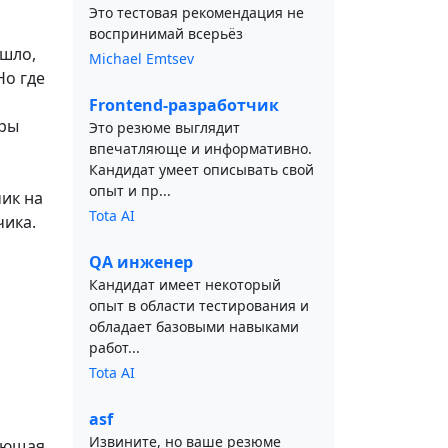
Это тестовая рекомендация не
воспринимай всерьёз
ышло,
Michael Emtsev
Но где
Frontend-разработчик
еры
Это резюме выглядит
впечатляюще и информативно.
Кандидат умеет описывать свой
опыт и пр...
ик на
Tota AI
чика.
QA инженер
Кандидат имеет некоторый
опыт в области тестирования и
обладает базовыми навыками
работ...
Tota AI
asf
Извините, но ваше резюме
ляющая