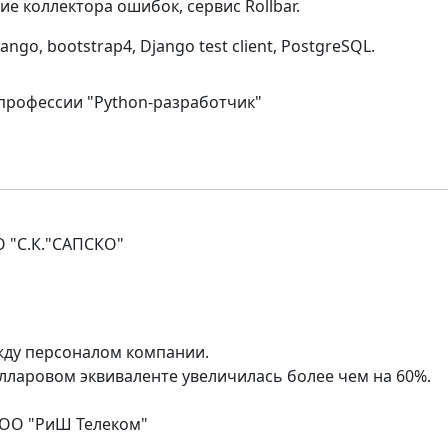
е коллектора ошибок, сервис Rollbar.
jango, bootstrap4, Django test client, PostgreSQL.
 профессии "Python-разработчик"
О "С.К."САПСКО"
жду персоналом компании.
олларовом эквиваленте увеличилась более чем на 60%.
ООО "РиШ Телеком"