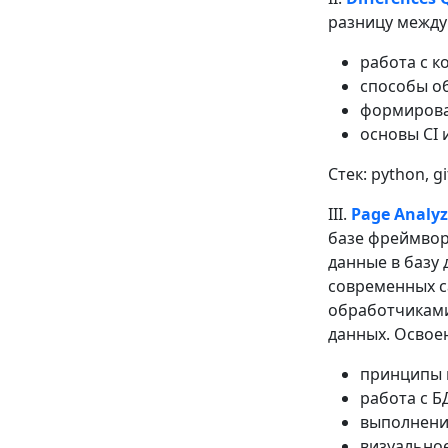
разницу между
работа с к
способы об
формирован
основы CI и
Стек: python, g
III.
Page Analyz
базе фреймворк
данные в базу
современных са
обработчиками
данных. Освое
принципы 
работа с Б
выполнени
визуально