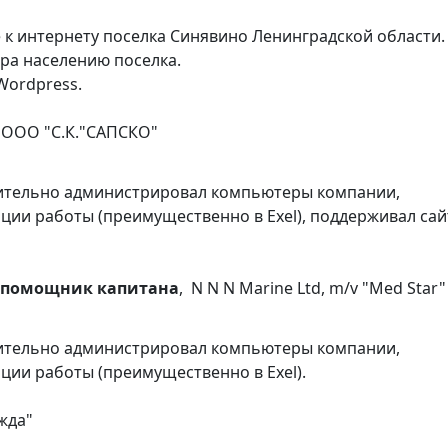
е к интернету поселка Синявино Ленинградской области.
ра населению поселка.
Wordpress.
, ООО "С.К."САПСКО"
ительно администрировал компьютеры компании,
ии работы (преимущественно в Exel), поддерживал сай
 помощник капитана
, N N N Marine Ltd, m/v "Med Star"
ительно администрировал компьютеры компании,
ии работы (преимущественно в Exel).
ежда"