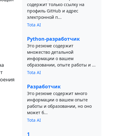
содержит только ссылку на
профиль GitHub и адрес
электронной п...
Tota AI
Python-разработчик
Это резюме содержит
множество детальной
информации о вашем
на
образовании, опыте работы и ...
ет
Tota AI
роения
Разработчик
Это резюме содержит много
информации о вашем опыте
работы и образовании, но оно
может б...
Tota AI
1