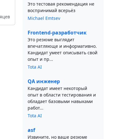
Это тестовая рекомендация не
воспринимай всерьёз
сяцев
Michael Emtsev
Frontend-разработчик
Это резюме выглядит
впечатляюще и информативно.
Кандидат умеет описывать свой
опыт и пр...
Tota AI
QA инженер
Кандидат имеет некоторый
опыт в области тестирования и
обладает базовыми навыками
работ...
Tota AI
asf
Извините, но ваше резюме