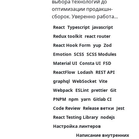
выбора технологий до
оптимизации продакшн-
сборок. Уверенно работа...
React
Typescript
javascript
Redux toolkit
react router
React Hook Form
yup
Zod
Emotion
SCSS
SCSS Modules
Material UI
Consta UI
FSD
ReactFlow
Lodash
REST API
graphql
WebSocket
Vite
Webpack
ESLint
prettier
Git
PNPM
npm
yarn
Gitlab CI
Code Review
Release ветки
Jest
React Testing Library
nodejs
Настройка линтеров
Написание внутренних