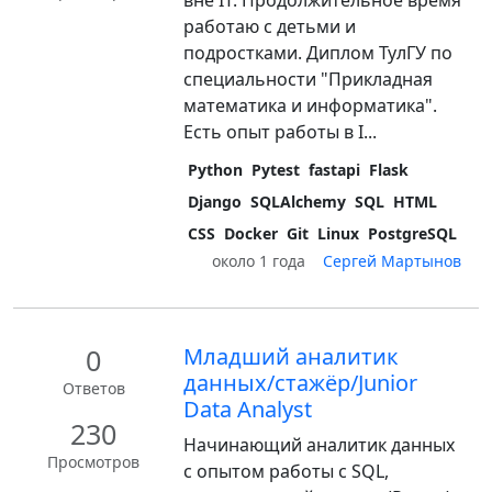
вне IT. Продолжительное время
работаю с детьми и
подростками. Диплом ТулГУ по
специальности "Прикладная
математика и информатика".
Есть опыт работы в I...
Python
Pytest
fastapi
Flask
Django
SQLAlchemy
SQL
HTML
CSS
Docker
Git
Linux
PostgreSQL
около 1 года
Сергей Мартынов
0
Младший аналитик
данных/стажёр/Junior
Ответов
Data Analyst
230
Начинающий аналитик данных
Просмотров
с опытом работы с SQL,