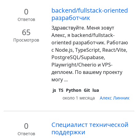
0
backend/fullstack-oriented
разработчик
Ответов
Здравствуйте. Меня зовут
65
Алекс, я backend/fullstack-
Просмотров
oriented разработчик. Работаю
с Node.js, TypeScript, React/Vite,
PostgreSQL/Supabase,
Playwright/Cheerio и VPS-
деплоем. По вашему проекту
могу ...
js
TS
Python
Git
lua
около 1 месяца
Алекс Линник
0
Специалист технической
поддержки
Ответов