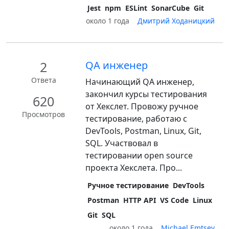
Jest
npm
ESLint
SonarCube
Git
около 1 года
Дмитрий Ходаницкий
2
QA инженер
Ответа
Начинающий QA инженер,
закончил курсы тестирования
620
от Хекслет. Провожу ручное
Просмотров
тестирование, работаю с
DevTools, Postman, Linux, Git,
SQL. Участвовал в
тестировании open source
проекта Хекслета. Про...
Ручное тестирование
DevTools
Postman
HTTP API
VS Code
Linux
Git
SQL
около 1 года
Michael Emtsev