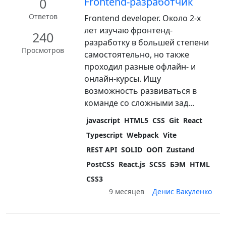
0
Frontend-разработчик
Ответов
Frontend developer. Около 2-х
лет изучаю фронтенд-
240
разработку в большей степени
Просмотров
самостоятельно, но также
проходил разные офлайн- и
онлайн-курсы. Ищу
возможность развиваться в
команде со сложными зад...
javascript
HTML5
CSS
Git
React
Typescript
Webpack
Vite
REST API
SOLID
ООП
Zustand
PostCSS
React.js
SCSS
БЭМ
HTML
CSS3
9 месяцев
Денис Вакуленко