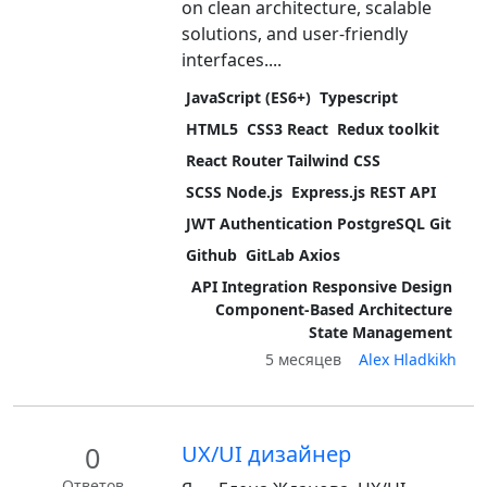
on clean architecture, scalable
solutions, and user-friendly
interfaces....
JavaScript (ES6+)
Typescript
HTML5
CSS3 React
Redux toolkit
React Router Tailwind CSS
SCSS Node.js
Express.js REST API
JWT Authentication PostgreSQL Git
Github
GitLab Axios
API Integration Responsive Design
Component-Based Architecture
State Management
5 месяцев
Alex Hladkikh
0
UX/UI дизайнер
Ответов