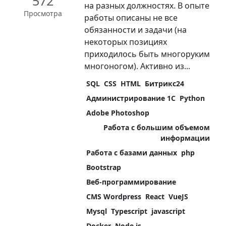
572
на разных должностях. В опыте
Просмотра
работы описаны не все
обязанности и задачи (на
некоторых позициях
приходилось быть многоруким
многоногом). Активно из...
SQL
CSS
HTML
Битрикс24
Администрирование 1С
Python
Adobe Photoshop
Работа с большим объемом
информации
Работа с базами данных
php
Bootstrap
Веб-программирование
CMS Wordpress
React
VueJS
Mysql
Typescript
javascript
Docker
Node.js