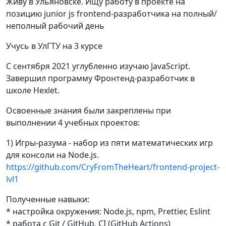
Живу в Ульяновске. Ищу работу в проекте на
позицию junior js frontend-разработчика на полный/
неполный рабочий день
Учусь в УлГТУ на 3 курсе
С сентября 2021 углубленно изучаю JavaScript.
Завершил программу Фронтенд-разработчик в
школе Hexlet.
Освоенные знания были закреплены при
выполнении 4 учебных проектов:
1) Игры-разума - набор из пяти математических игр
для консоли на Node.js.
https://github.com/CryFromTheHeart/frontend-project-
lvl1
Полученные навыки:
* настройка окружения: Node.js, npm, Prettier, Eslint
* работа с Git / GitHub, CI (GitHub Actions)