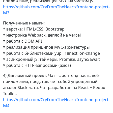
приложение, реализующее MVC на чистом JS.
https://github.com/CryFromTheHeart/frontend-project-
lvl3
Полученные навыки:
* верстка: HTML/CSS, Bootstrap
* настройка Webpack, деплой на Vercel
* работа с DOM API
* реализация принципов MVC-архитектуры
* работа с библиотеками yup, i18next, on-change
* асинхронный JS: таймеры, Promise, async/await
* работа с HTTP-запросами (axios)
4) Дипломный проект: Чат - фронтенд-часть веб-
приложения, представляет собой упрощенный
аналог Slack-чата. Чат разработан на React + Redux
Toolkit.
https://github.com/CryFromTheHeart/frontend-project-
lvl4