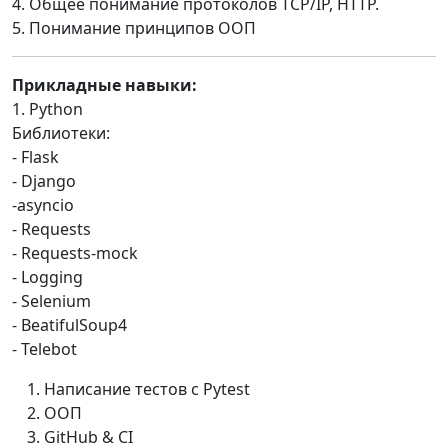
4. Общее понимание протоколов TCP/IP, HTTP.
5. Понимание принципов ООП
Прикладные навыки:
1. Python
Библиотеки:
- Flask
- Django
-asyncio
- Requests
- Requests-mock
- Logging
- Selenium
- BeatifulSoup4
- Telebot
Написание тестов с Pytest
ООП
GitHub & CI