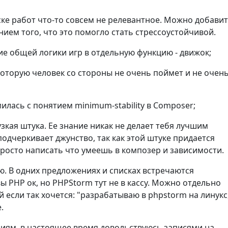
ске работ что-то совсем не релевантное. Можно добави
нием того, что это помогло стать стрессоустойчивой.
е общей логики игр в отдельную функцию - движок;
которую человек со стороны не очень поймет и не очен
илась с понятием minimum-stability в Composer;
 узкая штука. Ее знание никак не делает тебя лучшим
одчеркивает джунство, так как этой штуке придается
росто написать что умеешь в композер и зависимости.
. В одних предложениях и списках встречаются
 PHP ок, но PHPStorm тут не в кассу. Можно отдельно
 если так хочется: "разрабатываю в phpstorm на линукс
.
иям, в настоящее время довольствуюсь записями на