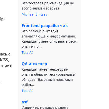
Это тестовая рекомендация не
воспринимай всерьёз
Michael Emtsev
бр;
Frontend-разработчик
Это резюме выглядит
впечатляюще и информативно.
Кандидат умеет описывать свой
опыт и пр...
Tota AI
ась с
KISS,
QA инженер
твие с
Кандидат имеет некоторый
опыт в области тестирования и
обладает базовыми навыками
с
работ...
Tota AI
asf
Извините, но ваше резюме