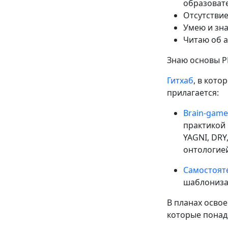
образоват
Отсутстви
Умею и зна
Читаю об а
Знаю основы P
Гитхаб
, в кото
прилагается:
Brain-game
практикой 
YAGNI, DRY
онтологие
Самостояте
шаблониза
В планах осво
которые понад