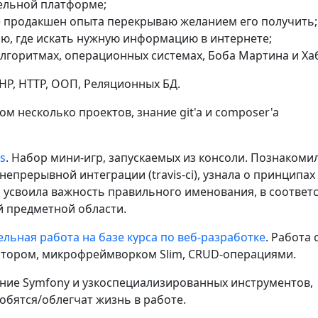
ельной платформе;
е продакшен опыта перекрываю желанием его получить;
ю, где искать нужную информацию в интернете;
лгоритмах, операционных системах, Боба Мартина и Ха
HP, HTTP, ООП, Реляционных БД.
ром несколько проектов, знание git'a и composer'a
s
. Набор мини-игр, запускаемых из консоли. Познакомил
непрерывной интеграции (travis-ci), узнала о принципах 
, усвоила важность правильного именования, в соответс
й предметной области.
льная работа на базе курса по веб-разработке
. Работа 
тором, микрофреймворком Slim, CRUD-операциями.
ение Symfony и узкоспециализированных инструментов,
обятся/облегчат жизнь в работе.