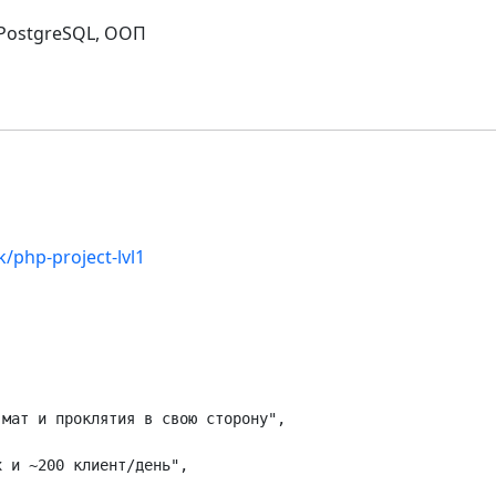
, PostgreSQL, ООП
/php-project-lvl1
мат и проклятия в свою сторону",

 и ~200 клиент/день",
