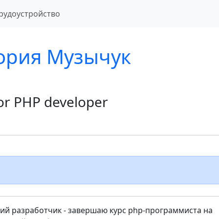
рудоустройство
ория Музычук
or PHP developer
й разработчик - завершаю курс php-программиста на