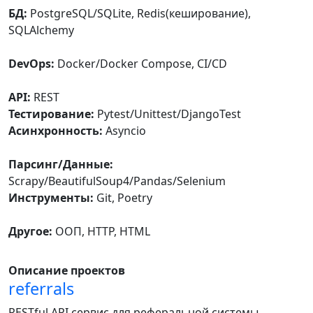
БД:
PostgreSQL/SQLite, Redis(кеширование),
SQLAlchemy
DevOps:
Docker/Docker Compose, CI/CD
API:
REST
Тестирование:
Pytest/Unittest/DjangoTest
Асинхронность:
Asyncio
Парсинг/Данные:
Scrapy/BeautifulSoup4/Pandas/Selenium
Инструменты:
Git, Poetry
Другое:
ООП, HTTP, HTML
Описание проектов
referrals
RESTful API сервис для реферальной системы.