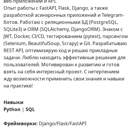
веб-приложений и API.
Опыт работы с FastAPI, Flask, Django, а также
разработкой асинхронных приложений и Telegram-
ботов. Работаю с реляционными БД (PostgreSQL,
SQLite3) и ORM (SQLAlchemy, DjangoORM). Знаком с
JWT, Docker, CI/CD, тестированием (pytest), парсингом
(Selenium, BeautifulSoup, Scrapy) и Git. Разрабатываю
REST API, оптимизирую код и решаю прикладные
задачи. Люблю находить эффективные решения для
пользователей. Мотивирован к развитию и готов
взять на себя интересный проект. С нетерпением
жду возможности применить свои знания и навыки
на практике!
Навыки
Python
|
SQL
Фреймворки:
Django/Flask/FastAPI