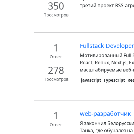
350
третий проект RSS-агр
Просмотров
1
Fullstack Develope
Мотивированный Full S
Ответ
React, Redux, Next.js,
278
масштабируемые веб-п
Просмотров
javascript
Typescript
Re
1
web-разработчик
Я закончил Белорусск
Ответ
Танка, где обучался н