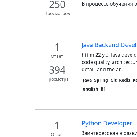
250
В процессе обучения о
Просмотров
1
Java Backend Deve
hi i'm 22 y.o. Java deve
Ответ
code quality, architectu
394
detail, and the ab...
Просмотра
Java
Spring
Git
Redis
K
english
B1
1
Python Developer
Заинтересован в разви
Ответ