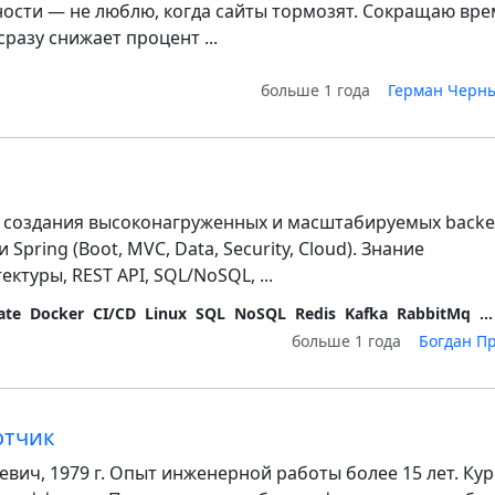
ости — не люблю, когда сайты тормозят. Сокращаю вре
 сразу снижает процент ...
больше 1 года
Герман Черн
 создания высоконагруженных и масштабируемых backe
и Spring (Boot, MVC, Data, Security, Cloud). Знание
ктуры, REST API, SQL/NoSQL, ...
ate
Docker
CI/CD
Linux
SQL
NoSQL
Redis
Kafka
RabbitMq
...
больше 1 года
Богдан П
отчик
вич, 1979 г. Опыт инженерной работы более 15 лет. Кур