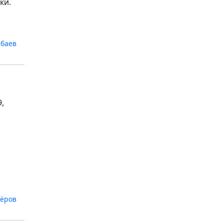
ки.
абаев
,
пёров