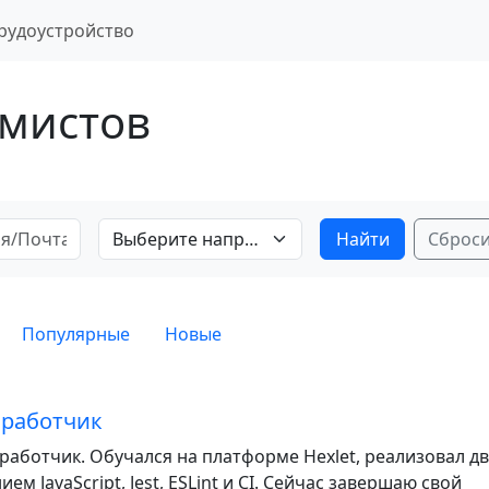
рудоустройство
мистов
Выберите направление
Сброс
Популярные
Новые
азработчик
работчик. Обучался на платформе Hexlet, реализовал д
ем JavaScript, Jest, ESLint и CI. Сейчас завершаю свой