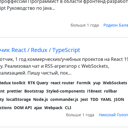
проффессии Программист в области фронтенд-разработ
pt Руководство по Java...
больше 1 года
Родион Бал
ик React / Redux / TypeScript
ботчик, 1 год коммерческих/учебных проектов на React 19
ry. Реализовал чат и RSS-агрегатор с WebSockets,
ализацией. Пишу чистый, пок...
Redux toolkit
RTK Query
react router
Formik
yup
WebSockets
int
prettier
Bootstrap
Styled-components
i18next
rollbar
ity
localStorage
Node.js
commander.js
Jest
TDD
YAML
JSON
ctions
DOM API
ajax
Webpack
CLI
больше 1 года
Николай Голо