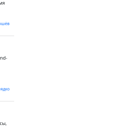
мя
ышёв
nd-
рядко
сы,