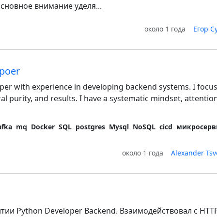
сновное внимание уделя...
около 1 года
Егор C
lpoer
loper with experience in developing backend systems. I focu
ral purity, and results. I have a systematic mindset, attentio
afka
mq
Docker
SQL
postgres
Mysql
NoSQL
cicd
микросерв
около 1 года
Alexander Tsv
тии Python Developer Backend. Взаимодействовал с HTTP