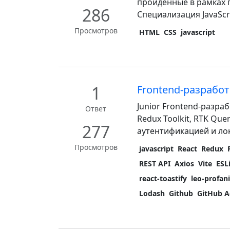
пройденные в рамках 
286
Специализация JavaScri
Просмотров
HTML
CSS
javascript
1
Frontend-разработч
Junior Frontend-разра
Ответ
Redux Toolkit, RTK Que
277
аутентификацией и лок
Просмотров
javascript
React
Redux
REST API
Axios
Vite
ESL
react-toastify
leo-profan
Lodash
Github
GitHub A