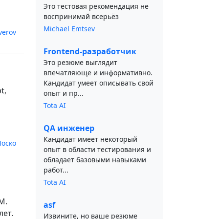
Это тестовая рекомендация не
воспринимай всерьёз
Michael Emtsev
verov
Frontend-разработчик
Это резюме выглядит
впечатляюще и информативно.
Кандидат умеет описывать свой
t,
опыт и пр...
Tota AI
QA инженер
Кандидат имеет некоторый
Моско
опыт в области тестирования и
обладает базовыми навыками
работ...
Tota AI
М.
asf
лет.
Извините, но ваше резюме