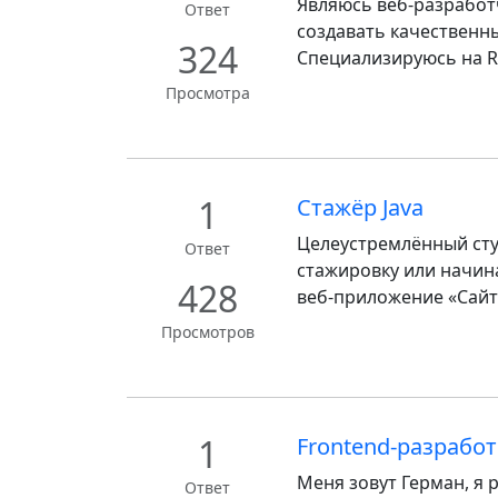
Являюсь веб-разработ
Ответ
создавать качественн
324
Специализируюсь на Rea
Просмотра
1
Стажёр Java
Целеустремлённый студ
Ответ
стажировку или начин
428
веб-приложение «Сайт 
Просмотров
1
Frontend-разработ
Меня зовут Герман, я
Ответ