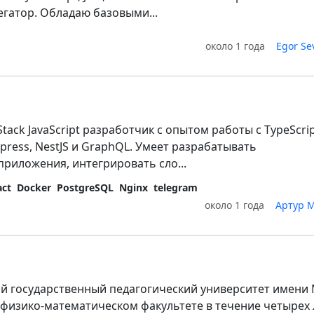
егатор. Обладаю базовыми...
около 1 года
Egor Se
r
tack JavaScript разработчик с опытом работы с TypeScrip
 Express, NestJS и GraphQL. Умеет разрабатывать
риложения, интегрировать сло...
act
Docker
PostgreSQL
Nginx
telegram
около 1 года
Артур 
ий государственный педагогический университет имени 
а физико-математическом факультете в течение четырех 