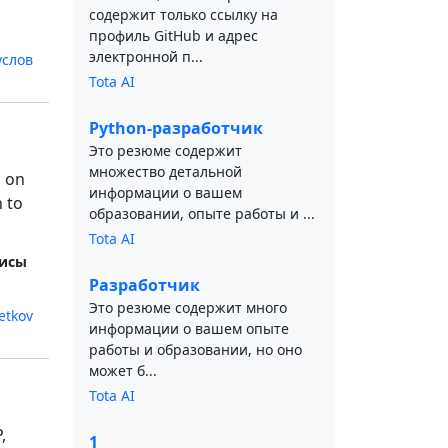
содержит только ссылку на
профиль GitHub и адрес
электронной п...
услов
Tota AI
Python-разработчик
Это резюме содержит
множество детальной
s on
информации о вашем
n to
образовании, опыте работы и ...
Tota AI
исы
Разработчик
Это резюме содержит много
etkov
информации о вашем опыте
работы и образовании, но оно
может б...
Tota AI
,
1