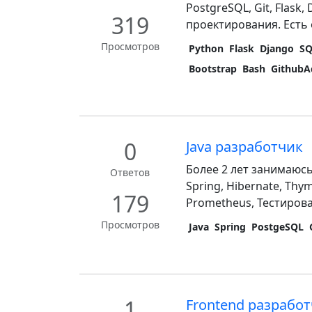
PostgreSQL, Git, Flas
319
проектирования. Есть 
Просмотров
Python
Flask
Django
S
Bootstrap
Bash
GithubA
0
Java разработчик
Более 2 лет занимаюсь
Ответов
Spring, Hibernate, Thym
179
Prometheus, Тестировани
Просмотров
Java
Spring
PostgeSQL
1
Frontend разрабо