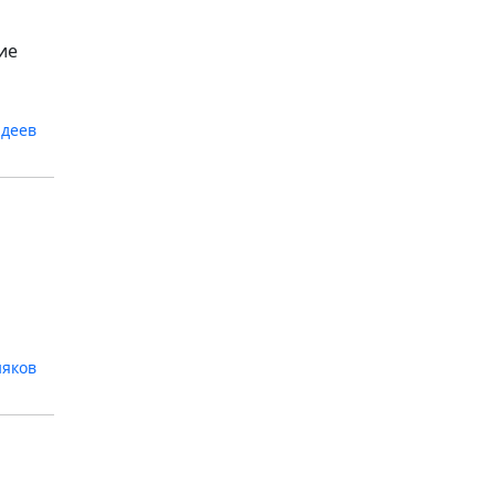
ие
адеев
яков