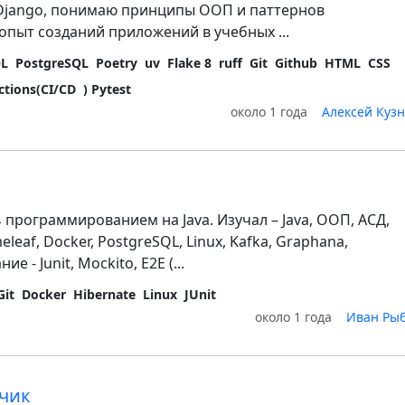
k, Django, понимаю принципы ООП и паттернов
опыт созданий приложений в учебных ...
QL
PostgreSQL
Poetry
uv
Flake 8
ruff
Git
Github
HTML
CSS
ctions(CI/CD
) Pytest
около 1 года
Алексей Куз
 программированием на Java. Изучал – Java, ООП, АСД,
eleaf, Docker, PostgreSQL, Linux, Kafka, Graphana,
е - Junit, Mockito, E2E (...
Git
Docker
Hibernate
Linux
JUnit
около 1 года
Иван Ры
тчик