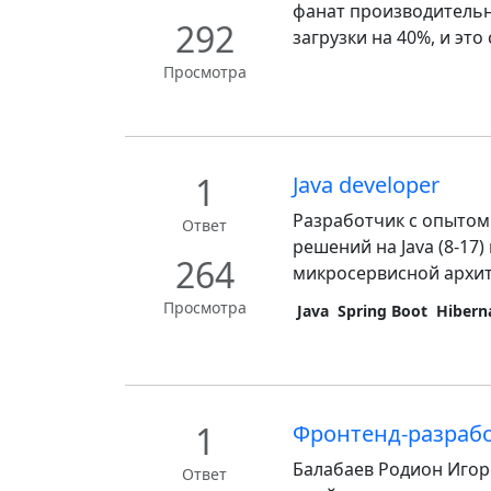
фанат производительн
292
загрузки на 40%, и это
Просмотра
1
Java developer
Разработчик с опытом
Ответ
решений на Java (8-17) 
264
микросервисной архите
Просмотра
Java
Spring Boot
Hibern
1
Фронтенд-разраб
Балабаев Родион Игоре
Ответ