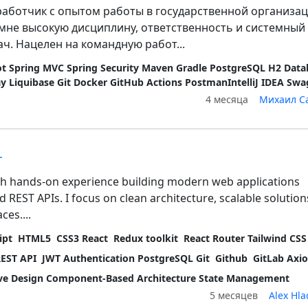
аботчик с опытом работы в государственной организац
мне высокую дисциплину, ответственность и системный
ч. Нацелен на командную работ...
ot Spring MVC Spring Security Maven Gradle PostgreSQL H2 Data
y Liquibase Git Docker GitHub Actions PostmanIntelliJ IDEA Swa
4 месяца
Михаил С
r
ith hands-on experience building modern web applications
d REST APIs. I focus on clean architecture, scalable solution
ces....
ipt
HTML5
CSS3 React
Redux toolkit
React Router Tailwind CSS
REST API
JWT Authentication PostgreSQL Git
Github
GitLab Axio
ive Design Component-Based Architecture State Management
5 месяцев
Alex Hla