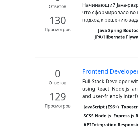
Начинающий Java-разр
Ответов
что сформировало во 
130
подход к решению зада
Просмотров
Java Spring Booto
JPA/Hibernate Flywa
0
Frontend Develope
Full-Stack Developer w
Ответов
using React, Node.js, an
129
and user-friendly interfa
Просмотров
JavaScript (ES6+)
Typescr
SCSS Node.js
Express.js 
API Integration Respons