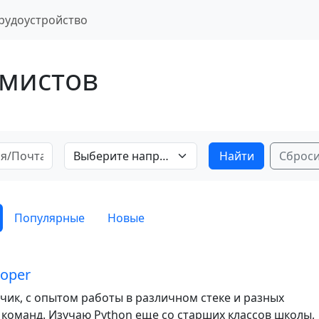
рудоустройство
мистов
Выберите направление
Сброс
Популярные
Новые
loper
тчик, с опытом работы в различном стеке и разных
 команд. Изучаю Python еще со старших классов школы,