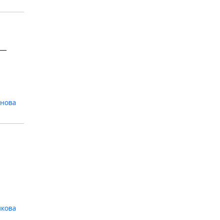
 —
анова
кова