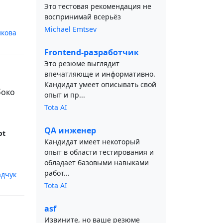
Это тестовая рекомендация не
воспринимай всерьёз
Michael Emtsev
кова
Frontend-разработчик
Это резюме выглядит
впечатляюще и информативно.
Кандидат умеет описывать свой
боко
опыт и пр...
Tota AI
QA инженер
ot
Кандидат имеет некоторый
опыт в области тестирования и
обладает базовыми навыками
работ...
адчук
Tota AI
asf
Извините, но ваше резюме