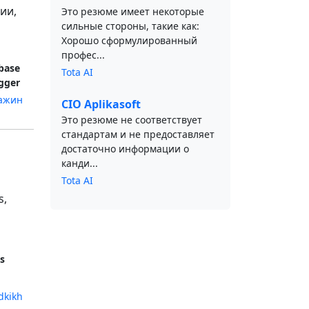
ии,
Это резюме имеет некоторые
сильные стороны, такие как:
Хорошо сформулированный
профес...
base
Tota AI
gger
ажин
CIO Aplikasoft
Это резюме не соответствует
стандартам и не предоставляет
достаточно информации о
канди...
Tota AI
s,
s
dkikh