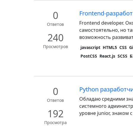
0
Frontend-разрабо
Frontend developer. О
Ответов
самостоятельно, но т
240
возможность развивать
Просмотров
javascript
HTML5
CSS
G
PostCSS
React.js
SCSS
Б
0
Python разработч
Обладаю средними зна
Ответов
системного администр
192
уровне junior, знаком 
Просмотра