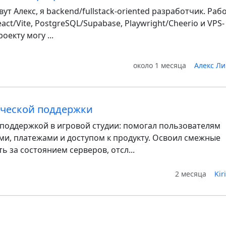
ут Алекс, я backend/fullstack-oriented разработчик. Раб
React/Vite, PostgreSQL/Supabase, Playwright/Cheerio и VPS-
екту могу ...
около 1 месяца
Алекс Л
ической поддержки
поддержкой в игровой студии: помогал пользователям
ми, платежами и доступом к продукту. Освоил смежные
ь за состоянием серверов, отсл...
2 месяца
Kir