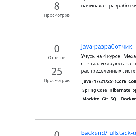
8
начинала с разработки 
Просмотров
0
Java-разработчик
Учусь на 4 курсе "Мех
Ответов
специализируюсь на эк
25
распределенных систем,
Просмотров
Java (17/21/25) (Core
Col
Spring Core
Hibernate
S
Mockito
Git
SQL
Docke
0
backend/fullstack-