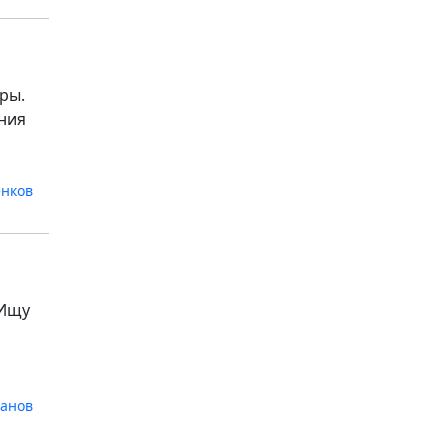
ры.
ния
енков
 Ищу
панов