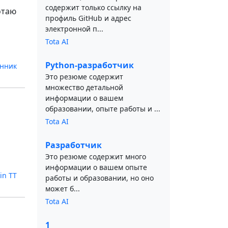
содержит только ссылку на
отаю
профиль GitHub и адрес
электронной п...
Tota AI
Python-разработчик
инник
Это резюме содержит
множество детальной
информации о вашем
образовании, опыте работы и ...
Tota AI
Разработчик
Это резюме содержит много
информации о вашем опыте
iin TT
работы и образовании, но оно
может б...
Tota AI
1