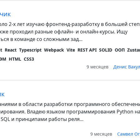
тчик
коло 2-х лет изучаю фронтенд-разработку в большей сте
акже проходил разные офлайн- и онлайн-курсы. Ищу
ся в команде со сложными зад...
it
React
Typescript
Webpack
Vite
REST API
SOLID
ООП
Zusta
ЭМ
HTML
CSS3
9 месяцев
Денис Ваку
ик
ниями в области разработки программного обеспечен
ирования. Владею языком программирования Python н
с SQL и принципами работы реля...
9 месяцев
Самвел О