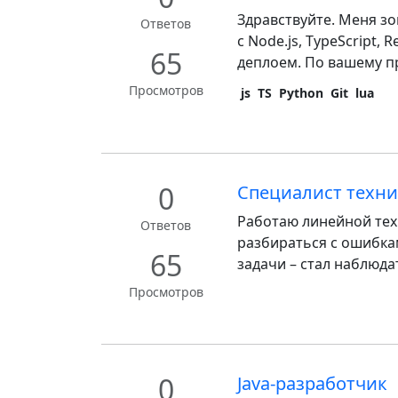
Здравствуйте. Меня зов
Ответов
с Node.js, TypeScript, 
65
деплоем. По вашему про
Просмотров
js
TS
Python
Git
lua
0
Специалист техн
Работаю линейной тех
Ответов
разбираться с ошибка
65
задачи – стал наблюдат
Просмотров
0
Java-разработчик